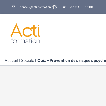
Aller
conseil@acti-formation.fr
Lun - Ven : 9:00 - 18:00
au
contenu
Accueil
l
Sociale
l
Quiz – Prévention des risques psych