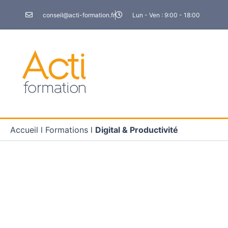
Aller
conseil@acti-formation.fr
Lun - Ven : 9:00 - 18:00
au
contenu
Accueil
l
Formations
l
Digital & Productivité